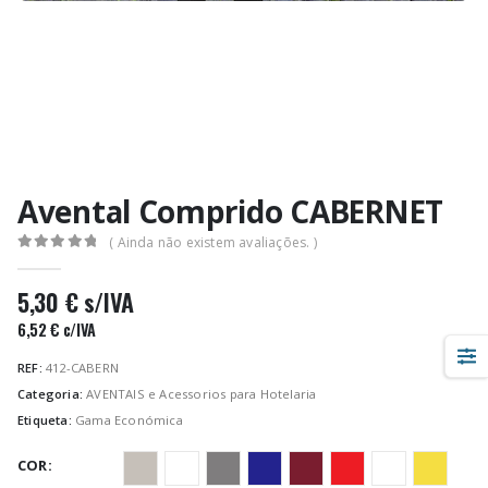
Avental Comprido CABERNET
( Ainda não existem avaliações. )
0
out of 5
5,30
€
s/IVA
6,52
€
c/IVA
REF:
412-CABERN
Categoria:
AVENTAIS e Acessorios para Hotelaria
Etiqueta:
Gama Económica
COR