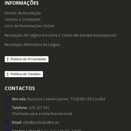
INFORMAÇÕES
Direito de Resolução
Termos e Condições
Livro de Reclamações Online
Resolução de Litígios em Linha | Comissão Europeia (europa.eu)
Resolução Alternativa de Litígios
Política de Privacidade
Política de Cookies
CONTACTOS
Morada:
Rua José Caetano Júnior, 73 6200-126 Covilhã
Telefone:
275 327 591
Chamada para a rede fixa nacional
Email:
info@protrabalho.eu