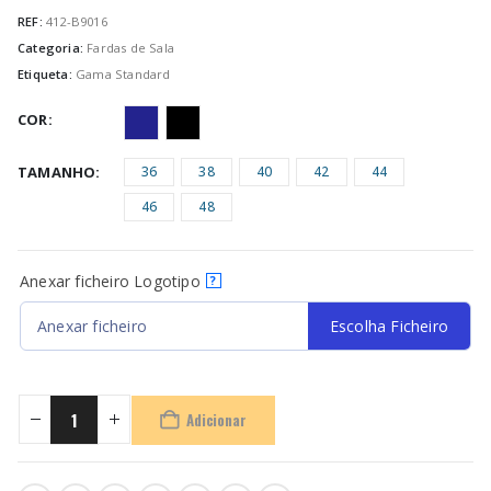
REF:
412-B9016
Categoria:
Fardas de Sala
Etiqueta:
Gama Standard
COR
TAMANHO
36
38
40
42
44
46
48
Anexar ficheiro Logotipo
?
Anexar ficheiro
Escolha Ficheiro
Adicionar