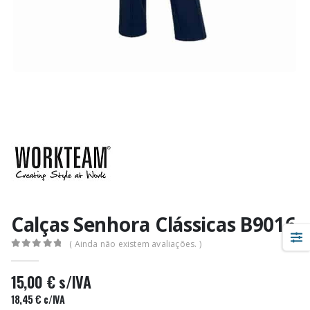
Calças Senhora Clássicas B9016
( Ainda não existem avaliações. )
0
out of 5
15,00
€
s/IVA
18,45
€
c/IVA