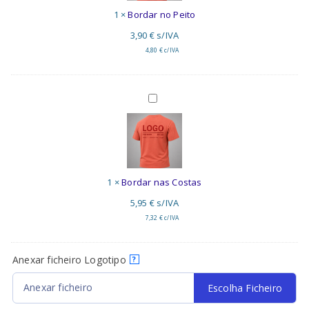
1
×
Bordar no Peito
3,90
€
s/IVA
4,80
€
c/IVA
Bordar
nas
Costas
1
×
Bordar nas Costas
5,95
€
s/IVA
7,32
€
c/IVA
Anexar ficheiro Logotipo
?
Anexar ficheiro
Escolha Ficheiro