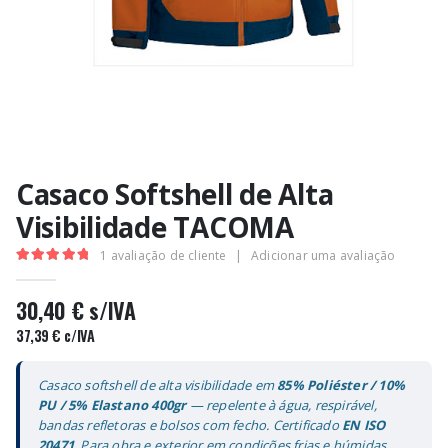
Casaco Softshell de Alta
Visibilidade TACOMA
1
avaliação de cliente
|
Adicionar uma avaliação
5.00
out of 5
30,40
€
s/IVA
37,39
€
c/IVA
Casaco softshell de alta visibilidade em
85% Poliéster / 10%
PU / 5% Elastano 400gr
— repelente à água, respirável,
bandas refletoras e bolsos com fecho. Certificado
EN ISO
20471
. Para obra e exterior em condições frias e húmidas.