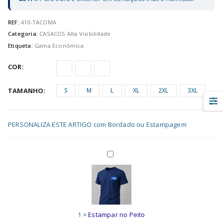
REF:
410-TACOMA
Categoria:
CASACOS Alta Visibilidade
Etiqueta:
Gama Económica
COR
TAMANHO
S
M
L
XL
2XL
3XL
PERSONALIZA ESTE ARTIGO com Bordado ou Estampagem
Estampar
no
Peito
1
×
Estampar no Peito