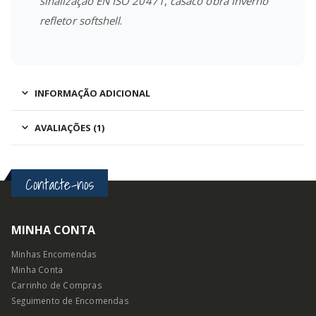
sinalização EN ISO 20471
,
casaco obra inverno
refletor softshell
.
INFORMAÇÃO ADICIONAL
AVALIAÇÕES (1)
Contacte-nos
MINHA CONTA
Minhas Encomendas
Minha Conta
Carrinho de Compras
Seguimento de Encomendas