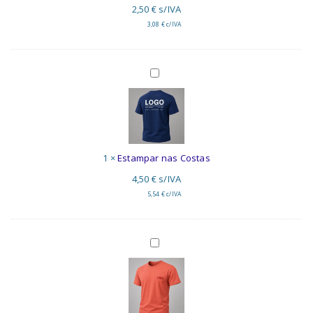
2,50
€
s/IVA
3,08
€
c/IVA
Estampar
nas
Costas
1
×
Estampar nas Costas
4,50
€
s/IVA
5,54
€
c/IVA
Bordar
no
Peito