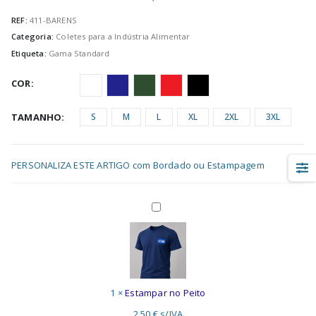
REF:
411-BARENS
Categoria:
Coletes para a Indústria Alimentar
Etiqueta:
Gama Standard
COR
TAMANHO
S
M
L
XL
2XL
3XL
PERSONALIZA ESTE ARTIGO com Bordado ou Estampagem
Estampar
no
Peito
1
×
Estampar no Peito
2,50
€
s/IVA