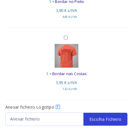
1
×
Bordar no Peito
3,90
€
s/IVA
4,80
€
c/IVA
Bordar
nas
Costas
1
×
Bordar nas Costas
5,95
€
s/IVA
7,32
€
c/IVA
Anexar ficheiro Logotipo
?
Anexar ficheiro
Escolha Ficheiro