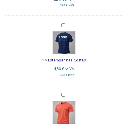
3,08
€
c/IVA
Estampar
nas
Costas
1
×
Estampar nas Costas
4,50
€
s/IVA
5,54
€
c/IVA
Bordar
no
Peito