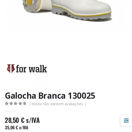
Galocha Branca 130025
( Ainda não existem avaliações. )
0
out of 5
28,50
€
s/IVA
35,06
€
c/IVA