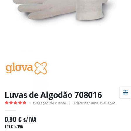
Luvas de Algodão 708016
1
avaliação de cliente
|
Adicionar uma avaliação
5.00
out of 5
0,90
€
s/IVA
1,11
€
c/IVA