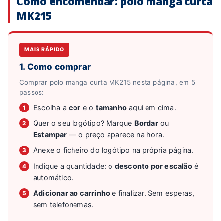
Como encomendar: polo manga curta
MK215
MAIS RÁPIDO
1. Como comprar
Comprar polo manga curta MK215 nesta página, em 5
passos:
Escolha a
cor
e o
tamanho
aqui em cima.
1
Quer o seu logótipo? Marque
Bordar
ou
2
Estampar
— o preço aparece na hora.
Anexe o ficheiro do logótipo na própria página.
3
Indique a quantidade: o
desconto por escalão
é
4
automático.
Adicionar ao carrinho
e finalizar. Sem esperas,
5
sem telefonemas.