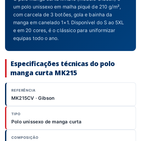
um polo unissexo em malha piqué de 210 g/m²,
com carcela de 3 botões, gola e bainha da
manga em canelado 1×1. Disponível do S ao 5XL
e em 20 cores, é o clássico para uniformizar
equipas todo o ano.
Especificações técnicas do polo
manga curta MK215
REFERÊNCIA
MK215CV · Gibson
TIPO
Polo unissexo de manga curta
COMPOSIÇÃO