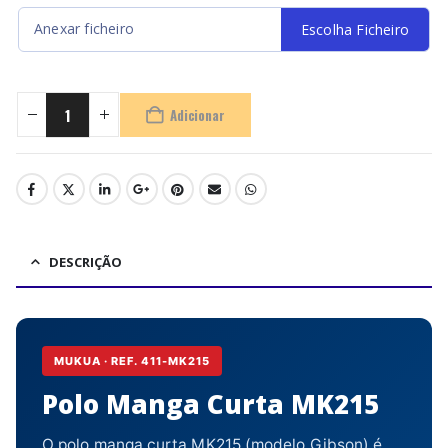
Anexar ficheiro
Escolha Ficheiro
Adicionar
DESCRIÇÃO
MUKUA · REF. 411-MK215
Polo Manga Curta MK215
O polo manga curta MK215 (modelo Gibson) é