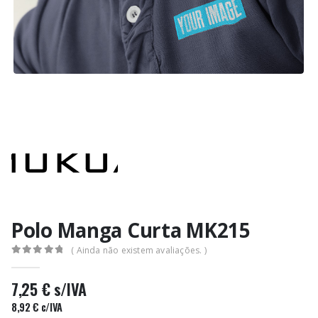
Polo Manga Curta MK215
( Ainda não existem avaliações. )
0
out of 5
7,25
€
s/IVA
8,92
€
c/IVA