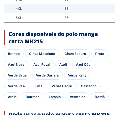
4XL
83
5XL
86
Cores disponíveis do polo manga
curta MK215
Branco
Cinza Mesclado
Cinza Escuro
Preto
Azul Navy
Azul Royal
Atoll
Azul Céu
Verde Sage
Verde Garrafa
Verde Kelly
Verde Real
Lima
Verde Caqui
Castanho
Areia
Dourado
Laranja
Vermelho
Bordô
Onde usar o polo manga curta MK215