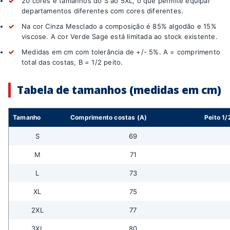
✓
20 cores e tamanhos do S ao 5XL, o que permite equipar
departamentos diferentes com cores diferentes.
✓
Na cor Cinza Mesclado a composição é 85% algodão e 15%
viscose. A cor Verde Sage está limitada ao stock existente.
✓
Medidas em cm com tolerância de +/- 5%. A = comprimento
total das costas, B = 1/2 peito.
Tabela de tamanhos (medidas em cm)
Tamanho
Comprimento costas (A)
Peito 1/
S
69
M
71
L
73
XL
75
2XL
77
3XL
80