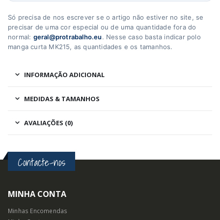
Só precisa de nos escrever se o artigo não estiver no site, se
precisar de uma cor especial ou de uma quantidade fora do
normal:
geral@protrabalho.eu
. Nesse caso basta indicar polo
manga curta MK215, as quantidades e os tamanhos.
INFORMAÇÃO ADICIONAL
MEDIDAS & TAMANHOS
AVALIAÇÕES (0)
Contacte-nos
MINHA CONTA
Minhas Encomendas