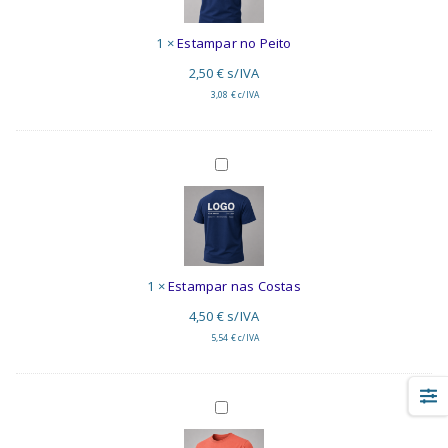
1
×
Estampar no Peito
2,50
€
s/IVA
3,08
€
c/IVA
Estampar
nas
Costas
1
×
Estampar nas Costas
4,50
€
s/IVA
5,54
€
c/IVA
Bordar
no