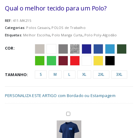
Qual o melhor tecido para um Polo?
REF:
411-MK215
Categorias:
Polos Casuais
,
POLOS de Trabalho
Etiquetas:
Melhor Escolha
,
Polo Manga Curta
,
Polo Poly-Algodão
COR
TAMANHO
S
M
L
XL
2XL
3XL
PERSONALIZA ESTE ARTIGO com Bordado ou Estampagem
Estampar
no
Peito