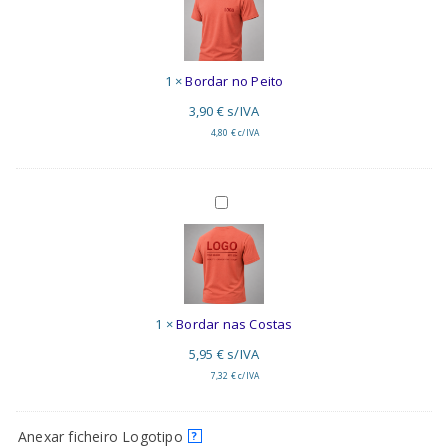
Peito
1
×
Bordar no Peito
3,90
€
s/IVA
4,80
€
c/IVA
Bordar
nas
Costas
1
×
Bordar nas Costas
5,95
€
s/IVA
7,32
€
c/IVA
Anexar ficheiro Logotipo
?