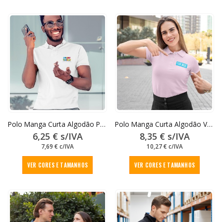
has
has
multiple
multipl
variants.
variant
The
The
options
option
may
may
be
be
chosen
chose
on
on
the
the
product
produc
page
page
ÚLTIMAS UNIDADES
Polo Manga Curta Algodão PATROL
Polo Manga Curta Algodão VALLEY Senhora
6,25
€
s/IVA
8,35
€
s/IVA
7,69
€
c/IVA
10,27
€
c/IVA
This
This
VER CORES E TAMANHOS
VER CORES E TAMANHOS
product
produc
has
has
multiple
multipl
variants.
variant
The
The
options
option