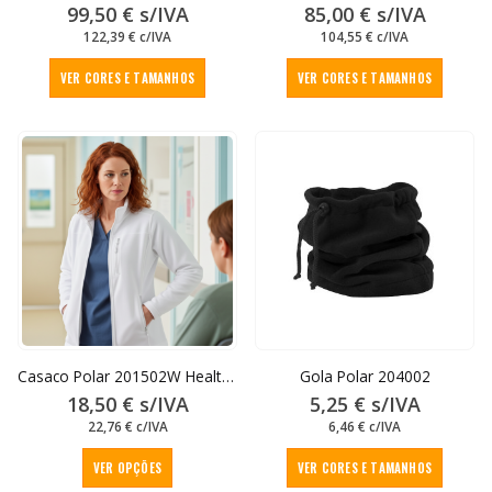
99,50
€
s/IVA
85,00
€
s/IVA
122,39
€
c/IVA
104,55
€
c/IVA
This
This
VER CORES E TAMANHOS
VER CORES E TAMANHOS
product
produc
has
has
multiple
multipl
variants.
variant
The
The
options
option
may
may
be
be
chosen
chose
on
on
the
the
product
produc
page
page
Casaco Polar 201502W Health Senhora
Gola Polar 204002
18,50
€
s/IVA
5,25
€
s/IVA
22,76
€
c/IVA
6,46
€
c/IVA
This
This
VER OPÇÕES
VER CORES E TAMANHOS
product
produc