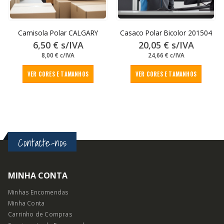
the
the
product
produc
page
page
❄️ TECIDO POLAR TÉRMICO
❄️ TECIDO POLAR TÉRMICO
Anti Borboto
Camisola Polar CALGARY
Casaco Polar Bicolor 201504
6,50
€
s/IVA
20,05
€
s/IVA
8,00
€
c/IVA
24,66
€
c/IVA
This
This
VER CORES E TAMANHOS
VER CORES E TAMANHOS
product
produc
has
has
multiple
multipl
variants.
variant
The
The
options
option
Contacte-nos
may
may
be
be
chosen
chose
on
on
MINHA CONTA
the
the
product
produc
Minhas Encomendas
page
page
Minha Conta
Carrinho de Compras