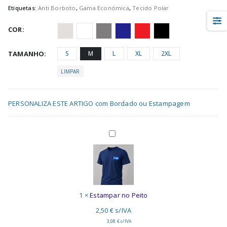
Etiquetas:
Anti Borboto
,
Gama Económica
,
Tecido Polar
COR
TAMANHO
S
M
L
XL
2XL
LIMPAR
PERSONALIZA ESTE ARTIGO com Bordado ou Estampagem
Estampar
no
Peito
1
×
Estampar no Peito
2,50
€
s/IVA
3,08
€
c/IVA