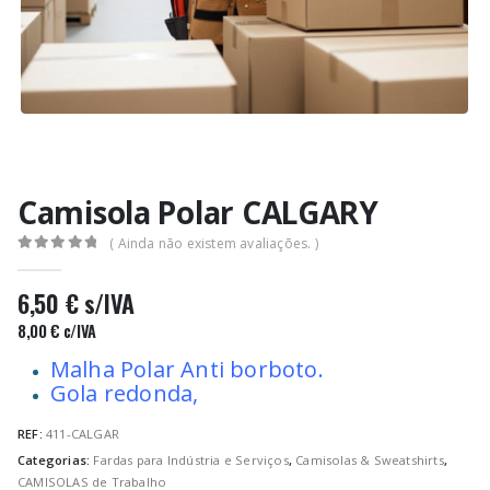
Camisola Polar CALGARY
( Ainda não existem avaliações. )
0
out of 5
6,50
€
s/IVA
8,00
€
c/IVA
Malha Polar Anti borboto.
Gola redonda,
REF:
411-CALGAR
Categorias:
Fardas para Indústria e Serviços
,
Camisolas & Sweatshirts
,
CAMISOLAS de Trabalho