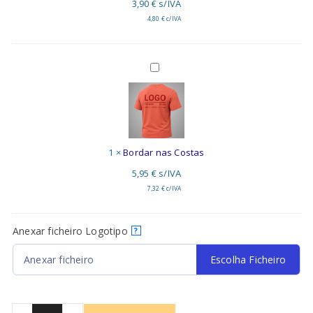
3,90
€
s/IVA
4,80
€
c/IVA
Bordar
nas
Costas
1
×
Bordar nas Costas
5,95
€
s/IVA
7,32
€
c/IVA
Anexar ficheiro Logotipo
?
Anexar ficheiro
Escolha Ficheiro