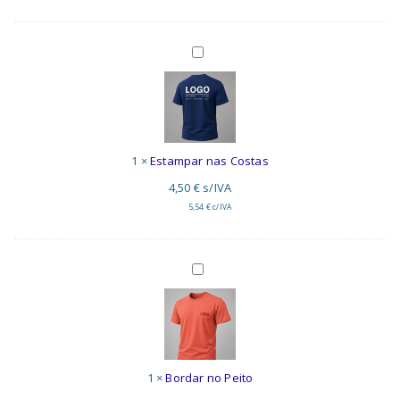
Estampar
nas
Costas
1
×
Estampar nas Costas
4,50
€
s/IVA
5,54
€
c/IVA
Bordar
no
Peito
1
×
Bordar no Peito